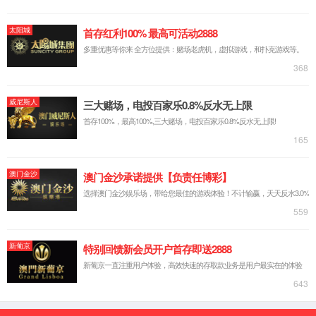
中文简体
русский